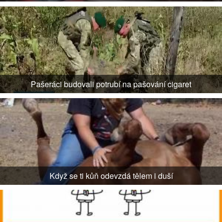
Pašeráci budovali potrubí na pašování cigaret
Když se ti kůň odevzdá tělem i duší