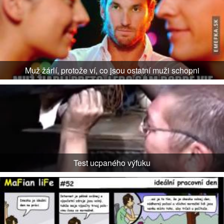
Muž žárlí, protože ví, co jsou ostatní muži schopni
Test ucpaného výfuku