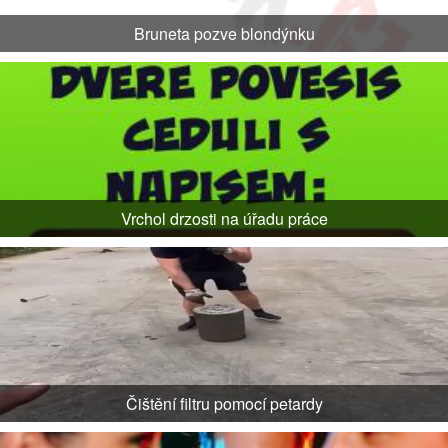
Bruneta pozve blondýnku
Vrchol drzosti na úřadu práce
Čištění filtru pomocí petardy