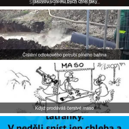
Takovou učitelku bych chtěl taky
Čištění odtokového potrubí plného bahna
Když prodáváš čerstvé maso