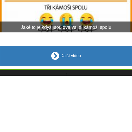
Jaké to je když jsou dva vs. tři kámoši spolu
Další video
VIDEO
Loupak
.fun
OBRÁZKY
VTIPY
© 2008 - 2026
CITÁTY
Desktop