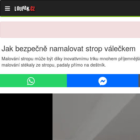
Loupak
.cz
Jak bezpečně namalovat strop válečkem
Malování stropu může být díky inovativnímu triku mnohem příjemnější a
malování stékaly ze stropu, padaly přímo na deštník.