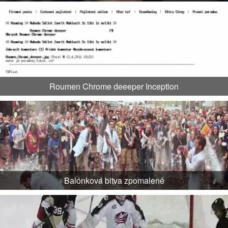
Roumen Chrome deeeper Inception
Balónková bitva zpomaleně