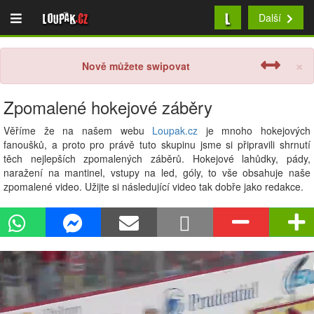
L
Loupak
.cz
Další
×
Nově můžete swipovat
Zpomalené hokejové záběry
Věříme že na našem webu
Loupak.cz
je mnoho hokejových
fanoušků, a proto pro právě tuto skupinu jsme si připravili shrnutí
těch nejlepších zpomalených záběrů. Hokejové lahůdky, pády,
naražení na mantinel, vstupy na led, góly, to vše obsahuje naše
zpomalené video. Užijte si následující video tak dobře jako redakce.