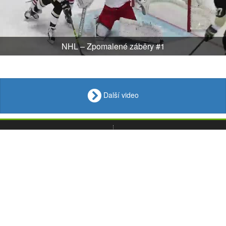
NHL – Zpomalené záběry #1
Další video
VIDEO
Loupak
.fun
OBRÁZKY
VTIPY
© 2008 - 2026
CITÁTY
Desktop