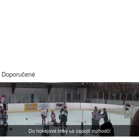
Doporučené
Do hokejové bitky se zapojil rozhodčí