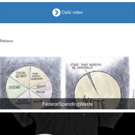
Další video
Reklama
FederalSpendingWaste