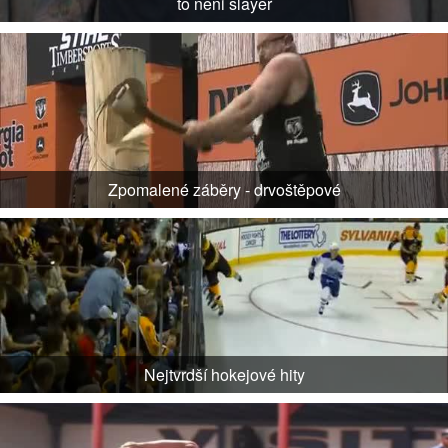
to neni slayer
Zpomalené záběry - drvoštěpové
Nejtvrdší hokejové hity