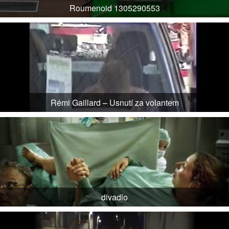
Roumenoid 1305290553
Rémi Gaillard – Usnutí za volantem
divadlo