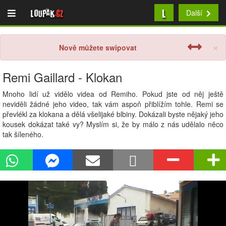
L
Loupak
.cz
Další
×
Nově můžete swipovat
Remi Gaillard - Klokan
Mnoho lidí už vidělo videa od Remiho. Pokud jste od něj ještě
neviděli žádné jeho video, tak vám aspoň přiblížím tohle. Remi se
převlékl za klokana a dělá všelijaké blbiny. Dokázali byste nějaký jeho
kousek dokázat také vy? Myslím si, že by málo z nás udělalo něco
tak šíleného.