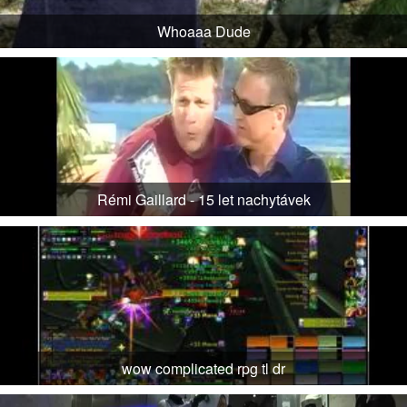
Whoaaa Dude
Rémi Gaillard - 15 let nachytávek
wow complicated rpg tl dr