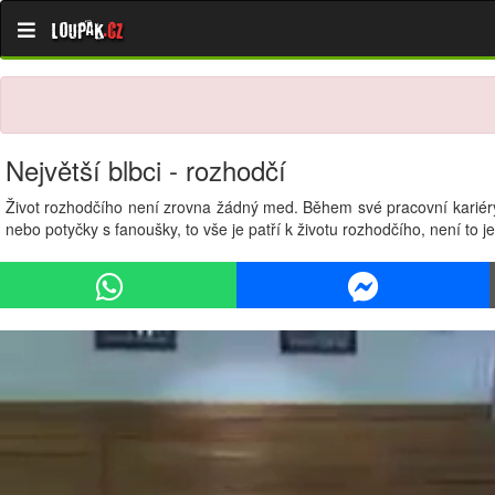
Loupak
.cz
Největší blbci - rozhodčí
Život rozhodčího není zrovna žádný med. Během své pracovní kariéry s
nebo potyčky s fanoušky, to vše je patří k životu rozhodčího, není to je