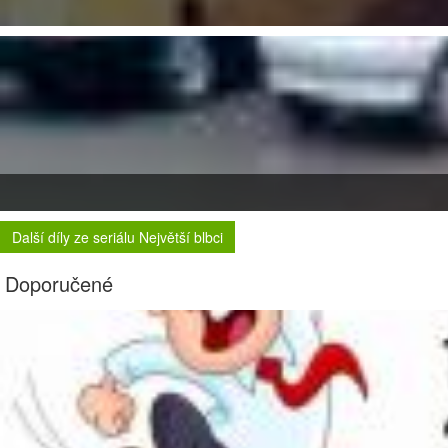
Další díly ze seriálu Největší blbci
Doporučené