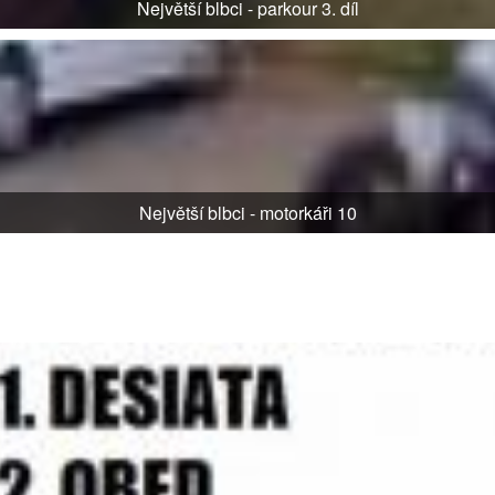
Největší blbci - parkour 3. díl
Největší blbci - motorkáři 10