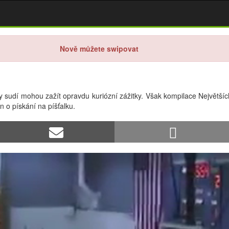
Nově můžete swipovat
udí mohou zažít opravdu kuriózní zážitky. Však kompilace Největších 
n o pískání na píšťalku.