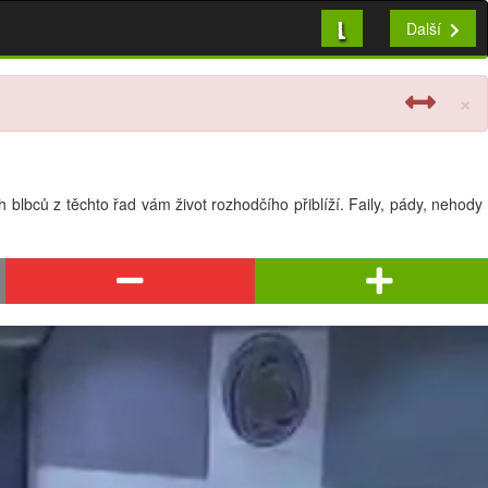
L
Další
×
blbců z těchto řad vám život rozhodčího přiblíží. Faily, pády, nehody