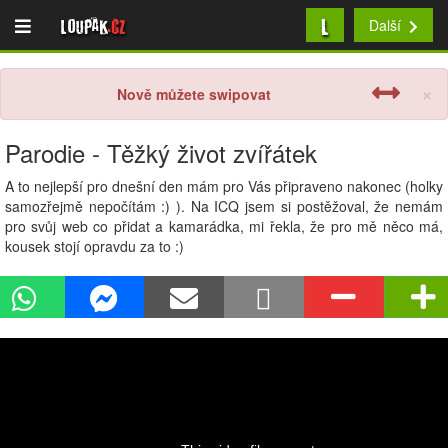
L
Loupak
.cz
Další
×
Nově můžete swipovat
Parodie - Těžký život zvířátek
A to nejlepší pro dnešní den mám pro Vás připraveno nakonec (holky
samozřejmě nepočítám :) ). Na ICQ jsem si postěžoval, že nemám
pro svůj web co přidat a kamarádka, mi řekla, že pro mě něco má,
kousek stojí opravdu za to :)