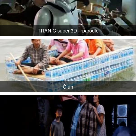
TITANIC super 3D – parodie
Člun