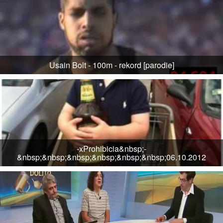
Usain Bolt - 100m - rekord [parodie]
-xProhibicia&nbsp;-
&nbsp;&nbsp;&nbsp;&nbsp;&nbsp;&nbsp;06.10.2012