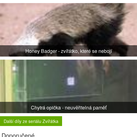
Honey Badger - zvířátko, které se nebojí
Chytrá opička - neuvěřitelná paměť
Další díly ze seriálu Zvířátka
Doporučené