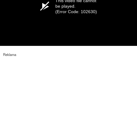
This video file cannot
be played.
(Error Code: 102630)
Reklama