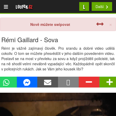
L
Loupak
.cz
Další
×
Nově můžete swipovat
Rémi Gaillard - Sova
Rémi je vážně zajímavý člověk. Pro srandu a dobré video udělá
cokoliv. O tom se můžete přesvědčit v jeho dalším povedeném videu.
Postavil se na most v převleku za sovu a když projížděli policisté, tak
na ně shodil velmi nevábně vypadající věc. Každopádně opět skončil
v policejních rukách. Jak se Vám jeho kousek líbí?