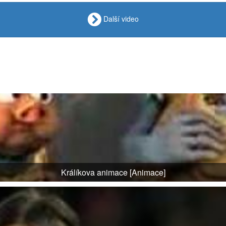
Další video
Králíkova animace [Animace]