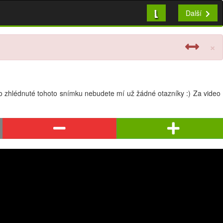
L
Další
×
 po zhlédnuté tohoto snímku nebudete mí už žádné otazníky :) Za video