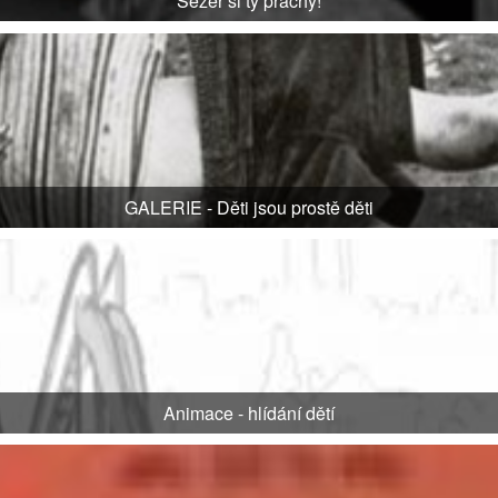
Sežer si ty prachy!
GALERIE - Děti jsou prostě děti
Animace - hlídání dětí