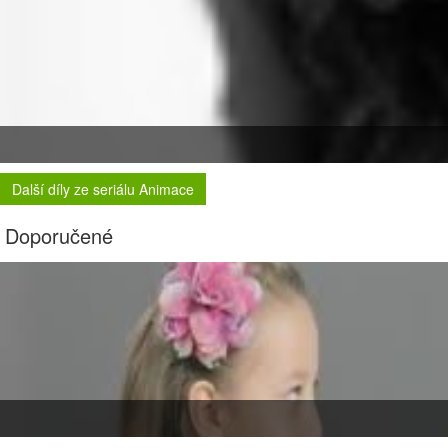
Další díly ze seriálu Animace
Doporučené