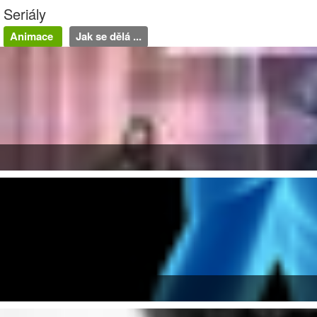
Seriály
Animace
Jak se dělá ...