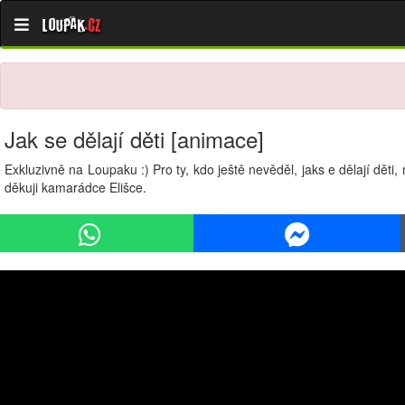
Loupak
.cz
Jak se dělají děti [animace]
Exkluzivně na Loupaku :) Pro ty, kdo ještě nevěděl, jaks e dělají dě
děkuji kamarádce Elišce.