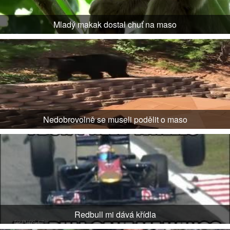
Mladý makak dostal chuť na maso
Nedobrovolně se museli podělit o maso
Redbull mi dává křídla