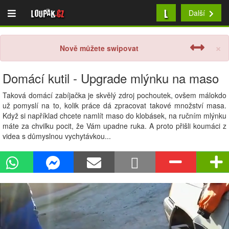
L
Loupak
.cz
Další
×
Nově můžete swipovat
Domácí kutil - Upgrade mlýnku na maso
Taková domácí zabíjačka je skvělý zdroj pochoutek, ovšem málokdo
už pomyslí na to, kolik práce dá zpracovat takové množství masa.
Když si například chcete namlít maso do klobásek, na ručním mlýnku
máte za chvilku pocit, že Vám upadne ruka. A proto přišli koumáci z
videa s důmyslnou vychytávkou...