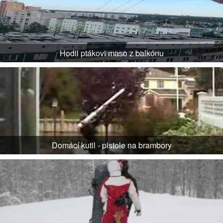
Hodil ptákovi maso z balkónu
Domácí kutil - pistole na brambory