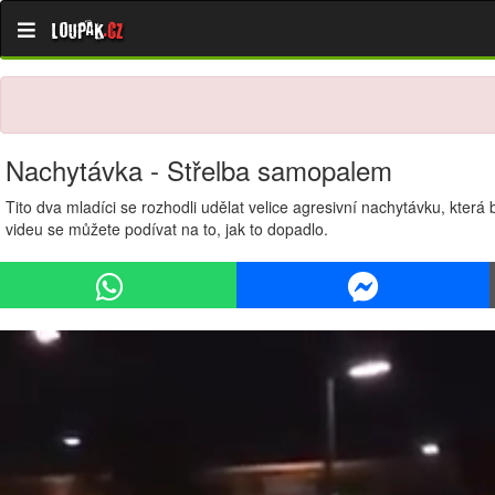
Loupak
.cz
Nachytávka - Střelba samopalem
Tito dva mladíci se rozhodli udělat velice agresivní nachytávku, která b
videu se můžete podívat na to, jak to dopadlo.