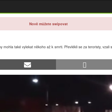
Nově můžete swipovat
y mohla také vylekat někoho až k smrti. Převlékli se za teroristy, vzali s