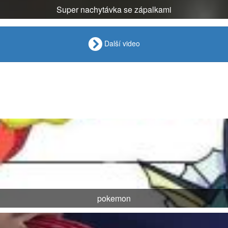
Super nachytávka se zápalkami
Další video
pokemon