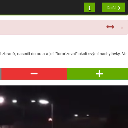
L
Další
×
i zbraně, nasedli do auta a jeli "terorizovat" okolí svými nachytávky. Ve