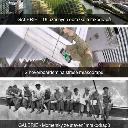
GALERIE – 15 úžasných obrázků mrakodrapů
S hoverboardem na střeše mrakodrapu
GALERIE - Momentky ze stavění mrakodrapů