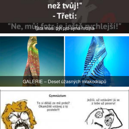
Táta musí být pro syna hrdina
GALERIE – Deset úžasných mrakodrapů