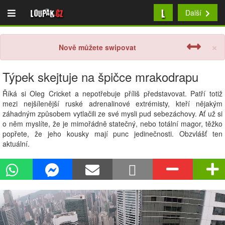
L
Loupak
.cz
Další
×
Nově můžete swipovat
Týpek skejtuje na špičce mrakodrapu
Říká si Oleg Cricket a nepotřebuje příliš představovat. Patří totiž
mezi nejšílenější ruské adrenalinové extrémisty, kteří nějakým
záhadným způsobem vytlačili ze své mysli pud sebezáchovy. Ať už si
o něm myslíte, že je mimořádně statečný, nebo totální magor, těžko
popřete, že jeho kousky mají punc jedinečnosti. Obzvlášť ten
aktuální.