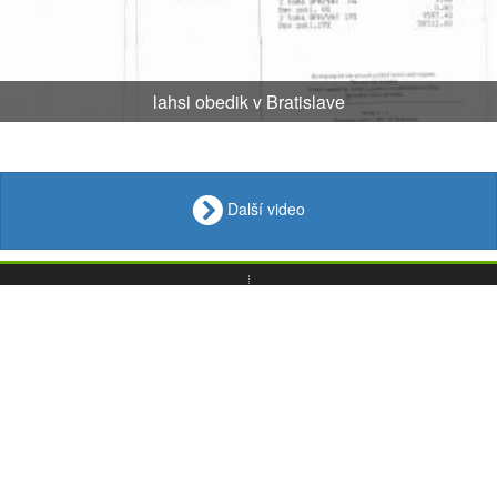
lahsi obedik v Bratislave
Další video
VIDEO
Loupak
.fun
OBRÁZKY
VTIPY
© 2008 - 2026
CITÁTY
Desktop