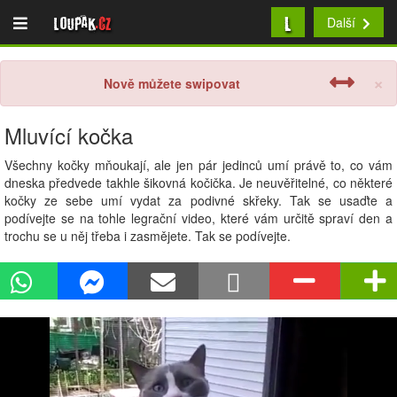
L
Loupak
.cz
Další
×
Nově můžete swipovat
Mluvící kočka
Všechny kočky mňoukají, ale jen pár jedinců umí právě to, co vám
dneska předvede takhle šikovná kočička. Je neuvěřitelné, co některé
kočky ze sebe umí vydat za podivné skřeky. Tak se usaďte a
podívejte se na tohle legrační video, které vám určitě spraví den a
trochu se u něj třeba i zasmějete. Tak se podívejte.