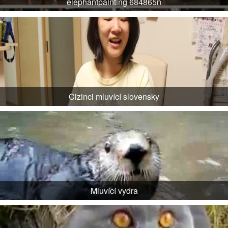
elephantpainting 684865n
Cizinci mluvící slovensky
Mluvící vydra