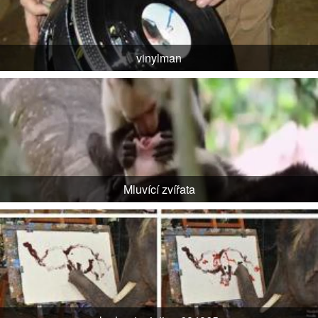
vinylman
Mluvící zvířata