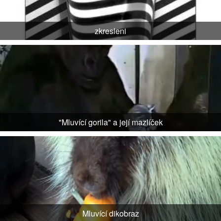
zkresleni
"Mluvící gorila" a její mazlíček
Mluvící dikobraz