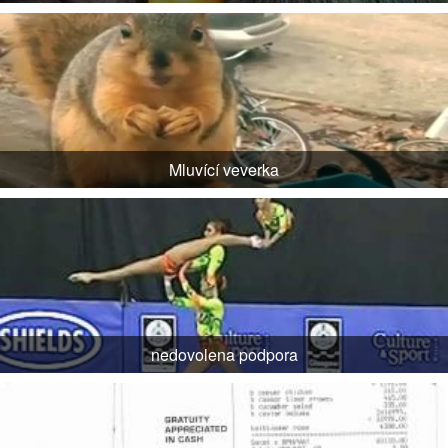
Mluvící veverka
nedovolena podpora