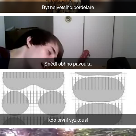
Byt největšího bordeláře
Snědl obřího pavouka
kdo prvni vyzkousi