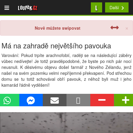
L
Loupak
.cz
Další
×
Nově můžete swipovat
Má na zahradě největšího pavouka
Varování: Pokud trpíte arachnofobií, raději se na následující záběry
vůbec nedívejte! Je totiž pravděpodobné, že byste po nich pár nocí
neusnuli. K děsivému objevu došel farmář z Nového Zélandu, jenž
našel na svém pozemku velmi nepříjemné překvapení. Pod střechou
domu se tu totiž schovával obří pavouk, z něhož byli muž i jeho
kamarád řádně vyděšení!