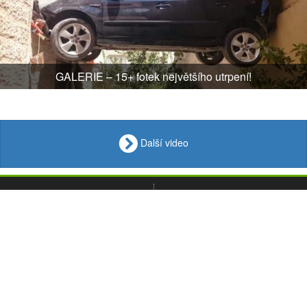
GALERIE – 15+ fotek největšího utrpení!
Další video
VIDEO
Loupak
.fun
OBRÁZKY
VTIPY
© 2008 - 2026
CITÁTY
Desktop