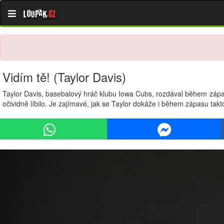
Loupak
.cz
Vidím tě! (Taylor Davis)
Taylor Davis, basebalový hráč klubu Iowa Cubs, rozdával během zápas
očividně líbilo. Je zajímavé, jak se Taylor dokáže i během zápasu tak