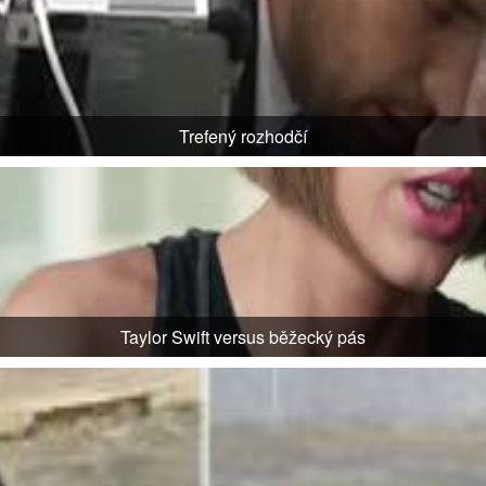
Trefený rozhodčí
Taylor Swift versus běžecký pás