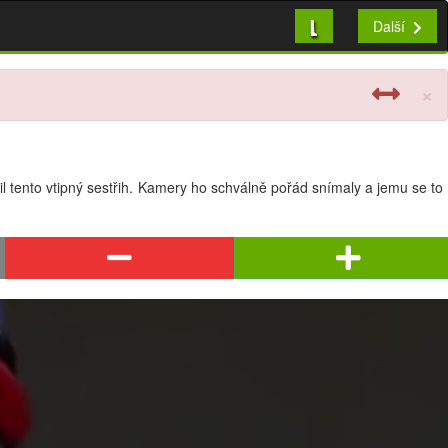
L
Další
×
 tento vtipný sestřih. Kamery ho schválně pořád snímaly a jemu se to