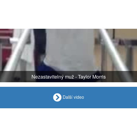
Nezastavitelný muž - Taylor Morris
Další video