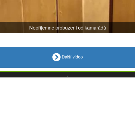
Nepříjemné probuzení od kamarádů
Další video
VIDEO
Loupak
.fun
OBRÁZKY
VTIPY
© 2008 - 2026
CITÁTY
Desktop