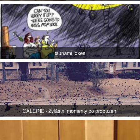
tsunami jokes
GALERIE - Zvláštní momenty po probuzení