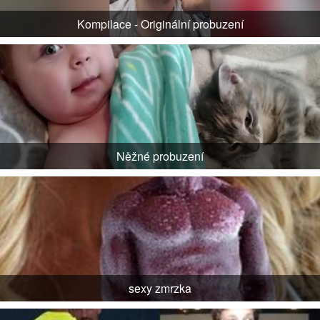
Kompilace - Originální probuzení
Něžné probuzení
sexy zmrzka