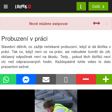
L
Loupak
.cz
Další
×
Nově můžete swipovat
Probuzení v práci
Stavební dělník, co zažije nečekané probuzení, když si dá šlofíka v
práci. Tak co, když není co na práci, asi nebudete čumět do zdi,
občasný odpočinek není na škodu. Tedy... pokud těch šlofíků není
víc než odpracovaných hodin. Každopádně tohle video to dalo
pracantovi sežrat.