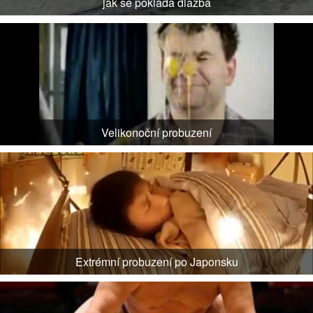
jak se poklada dlazba
Velikonoční probuzení
Extrémní probuzení po Japonsku