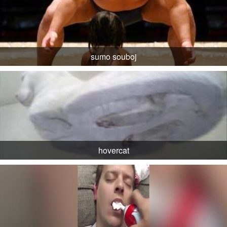
sumo souboj
hovercat