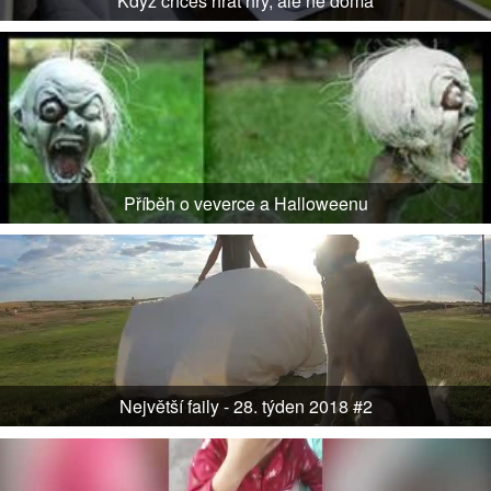
Když chceš hrát hry, ale ne doma
Příběh o veverce a Halloweenu
Největší faily - 28. týden 2018 #2