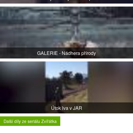
GALERIE - Nádhera přírody
Útok lva v JAR
Další díly ze seriálu Zvířátka