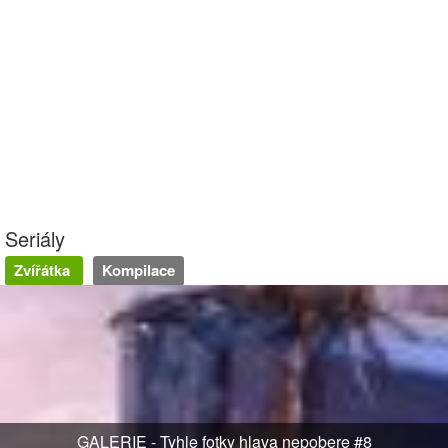
Seriály
Zvířátka
Kompilace
GALERIE - Tyhle fotky hlava nepobere #8