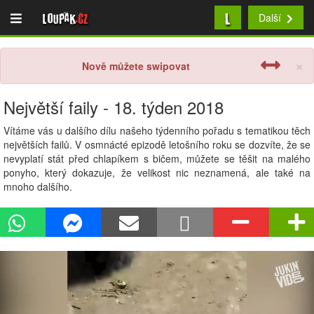
L
Loupak
.cz
Další
×
Nově můžete swipovat
Největší faily - 18. týden 2018
Vítáme vás u dalšího dílu našeho týdenního pořadu s tematikou těch
největších failů. V osmnácté epizodě letošního roku se dozvíte, že se
nevyplatí stát před chlapíkem s bičem, můžete se těšit na malého
ponyho, který dokazuje, že velikost nic neznamená, ale také na
mnoho dalšího.