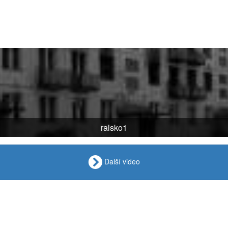
ralsko1
Další video