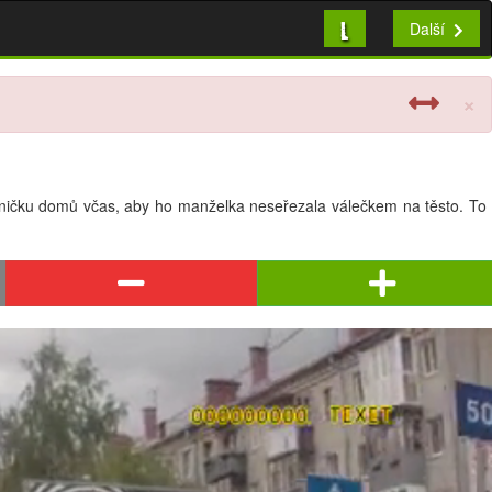
L
Další
×
edničku domů včas, aby ho manželka neseřezala válečkem na těsto. To