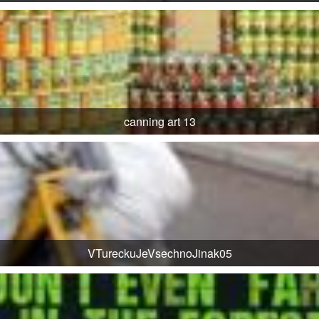
canning art 13
VTureckuJeVsechnoJinak05