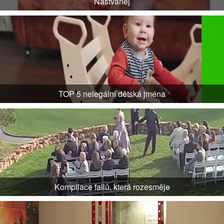
Naštvanej
TOP 5 nelegální dětská jména
Kompilace failů, která rozesměje