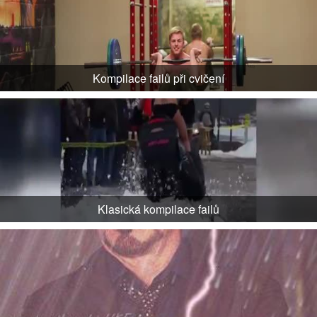
Kompilace failů při cvičení
Klasická kompilace failů