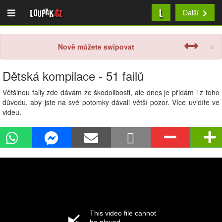
L
Loupak
.cz
Další
×
Nově můžete swipovat
Dětská kompilace - 51 failů
Většinou faily zde dávám ze škodolibosti, ale dnes je přidám i z toho
důvodu, aby jste na své potomky dávali větší pozor. Více uvidíte ve
videu.
This video file cannot