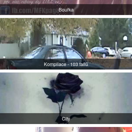
Bouřka
Kompilace - 103 failů
City