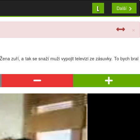
L
Další
×
ena zuří, a tak se snaží muži vypojit televizi ze zásuvky. To bych bral