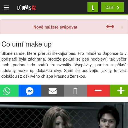
L
Loupak
.cz
Další
×
Nově můžete swipovat
Co umí make up
Slibné rande, které přeruší štěkající pes. Pro mladého Japonce to v
podstatě byla záchrana, protože pokud se pes neobjevil, tak večer
mohl padnout do spárů transvestity. Vycpávky, paruka a pěkně
udělaný make up dokážou divy. Sami se podívejte, jak ty to věci
dokážou i z ošklivého chlapa krásnou ženskou.