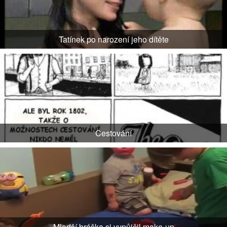
Tatínek po narození jeho dítěte
Cestování
Mladší bráška si vypůjčil make-up