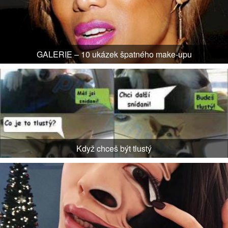
GALERIE – 10 ukázek špatného make-upu
Když chceš být tlustý