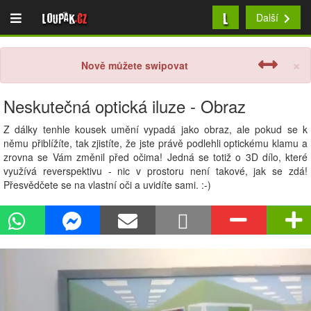
L
Loupak
.cz
Další
×
Nově můžete swipovat
Neskutečná optická iluze - Obraz
Z dálky tenhle kousek umění vypadá jako obraz, ale pokud se k
němu přiblížíte, tak zjistíte, že jste právě podlehli optickému klamu a
zrovna se Vám změnil před očima! Jedná se totiž o 3D dílo, které
využívá reverspektivu - nic v prostoru není takové, jak se zdá!
Přesvědčete se na vlastní oči a uvidíte sami. :-)