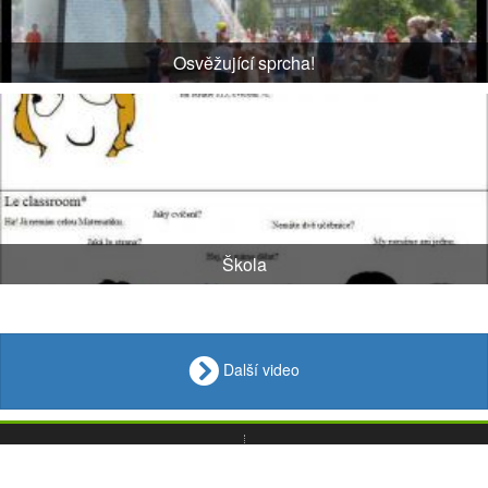
Osvěžující sprcha!
Škola
Další video
VIDEO