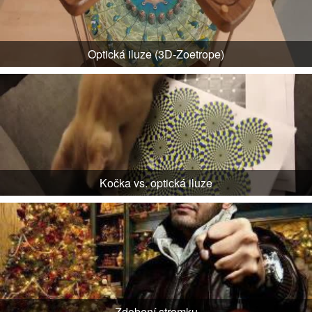
Optická iluze (3D-Zoetrope)
Kočka vs. optická iluze
Zdobení stromku