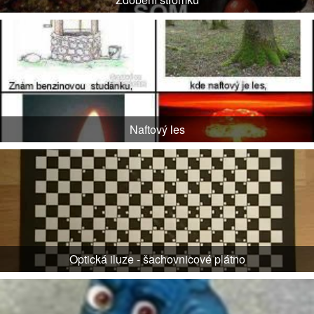
Naftový les
Optická iluze - šachovnicové plátno