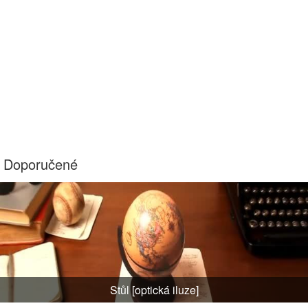
Doporučené
Stůl [optická iluze]