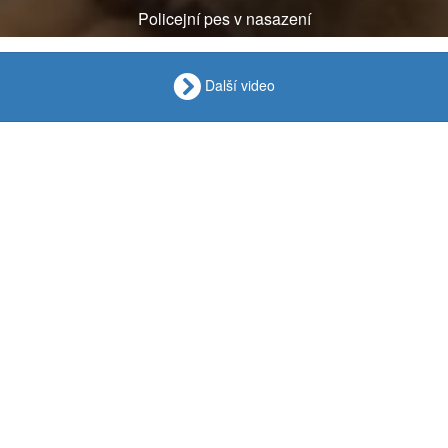
Policejní pes v nasazení
Další video