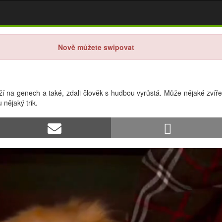
Nově můžete swipovat
í na genech a také, zdali člověk s hudbou vyrůstá. Může nějaké zvíře t
nějaký trik.