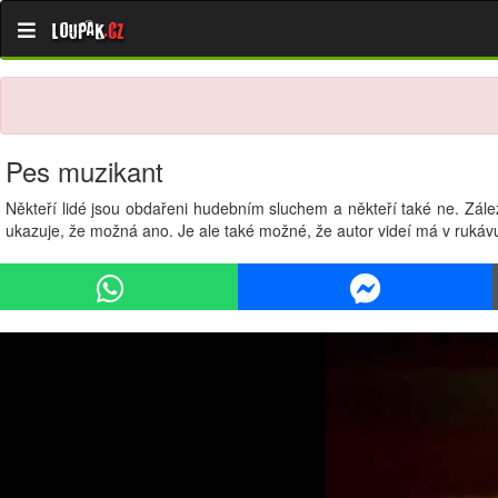
Loupak
.cz
Pes muzikant
Někteří lidé jsou obdařeni hudebním sluchem a někteří také ne. Zálež
ukazuje, že možná ano. Je ale také možné, že autor videí má v rukávu 