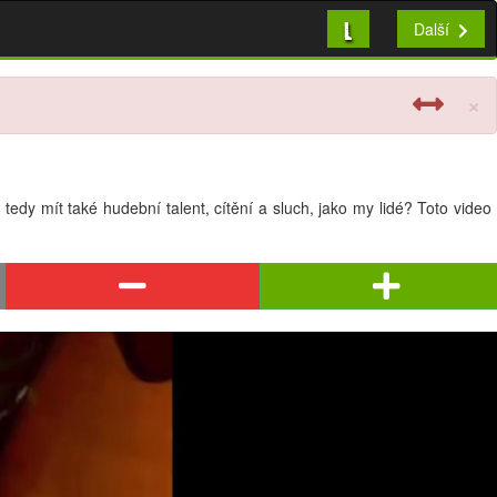
L
Další
×
edy mít také hudební talent, cítění a sluch, jako my lidé? Toto video