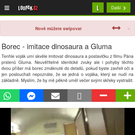
L
Loupak
.cz
Další
×
Nově můžete swipovat
Borec - imitace dinosaura a Gluma
Tenhle voják umí skvěle imitovat dinosaura a postavičku z filmu Pána
prstenů Gluma. Neuvěřitelné identické zvuky ale i pohyby těchto
dvou příšer má borec zmáknuté do detailů, pokud byste zavřeli oči a
jen poslouchali nepoznáte, že se jedná o vojáka, který se nudí na
základně. Myslím, že by mě pěkně uměl večer svými skřeky vystrašit.