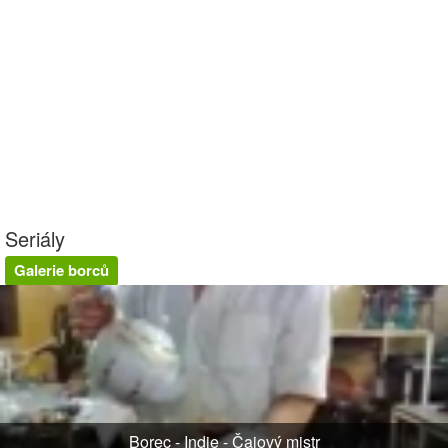
Seriály
Galerie borců
Borec - Indie - Čajový mistr