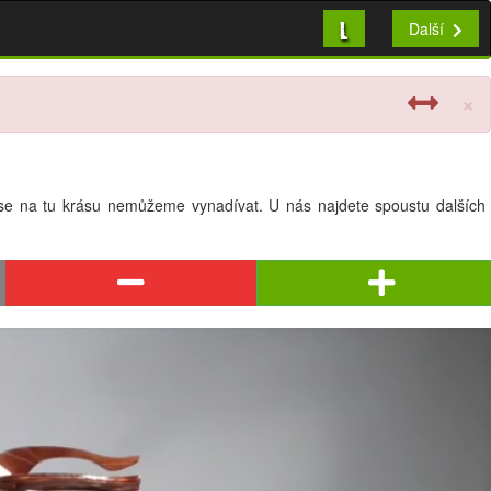
L
Další
×
 My se na tu krásu nemůžeme vynadívat. U nás najdete spoustu dalších