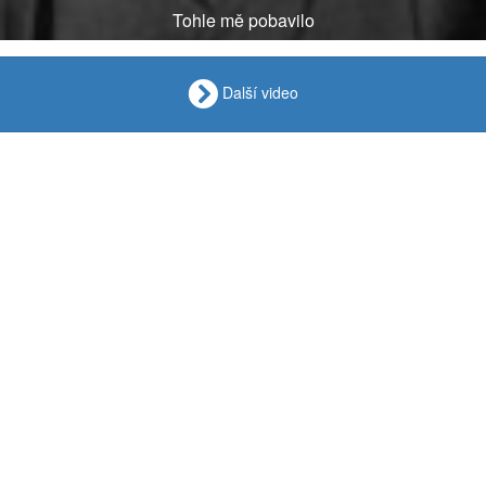
Tohle mě pobavilo
Další video