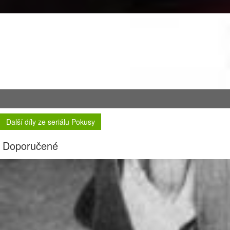
Další díly ze seriálu Pokusy
Doporučené