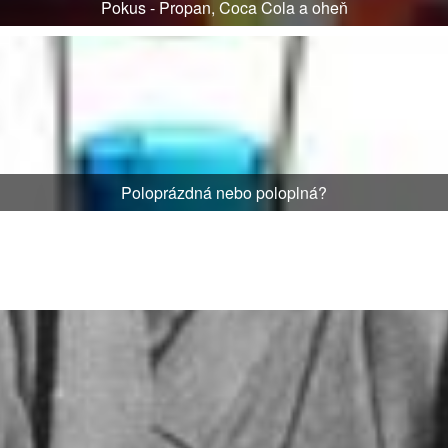
Pokus - Propan, Coca Cola a oheň
Poloprázdná nebo poloplná?