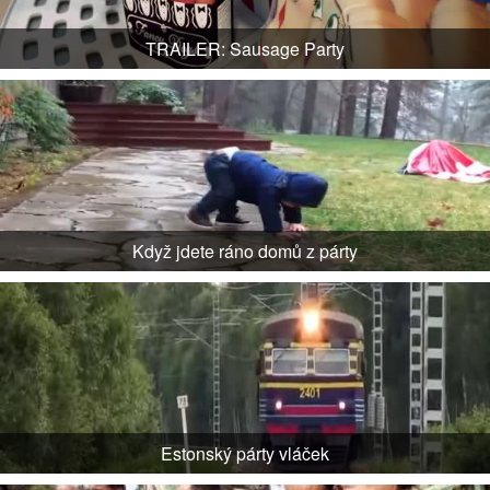
TRAILER: Sausage Party
Když jdete ráno domů z párty
Estonský párty vláček