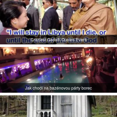
Craziest Gadaffi Quotes Ever5
Jak chodí na bazénovou párty borec