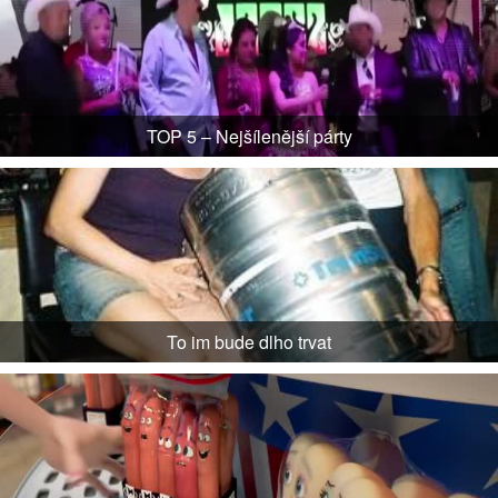
TOP 5 – Nejšílenější párty
To im bude dlho trvat