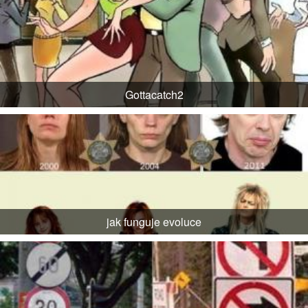
Gottacatch2
jak funguje evoluce