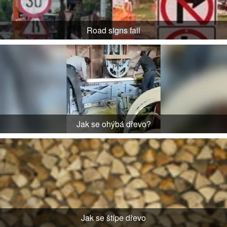
Road signs fail
Jak se ohýbá dřevo?
Jak se štípe dřevo