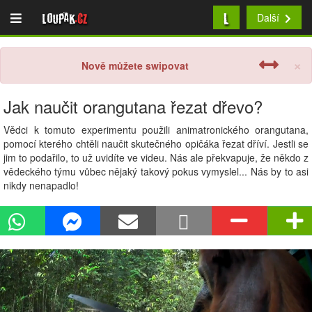
L
Loupak
.cz
Další
×
Nově můžete swipovat
Jak naučit orangutana řezat dřevo?
Vědci k tomuto experimentu použili animatronického orangutana,
pomocí kterého chtěli naučit skutečného opičáka řezat dříví. Jestli se
jim to podařilo, to už uvidíte ve videu. Nás ale překvapuje, že někdo z
vědeckého týmu vůbec nějaký takový pokus vymyslel... Nás by to asi
nikdy nenapadlo!