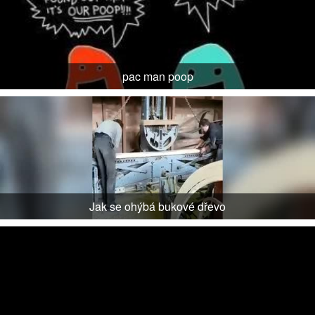
pac man poop
Jak se ohýbá bukové dřevo