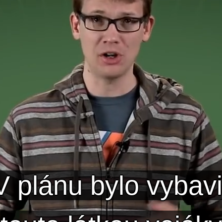
 použít ji k roztavení