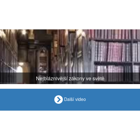
Nejbláznivější zákony ve světě
Další video