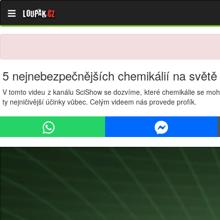
Loupak
.cz
5 nejnebezpečnějších chemikálií na světě
V tomto videu z kanálu SciShow se dozvíme, které chemikálie se mohou
ty nejničivější účinky vůbec. Celým videem nás provede profík.