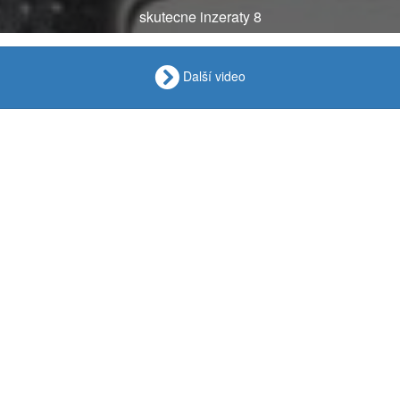
skutecne inzeraty 8
Další video