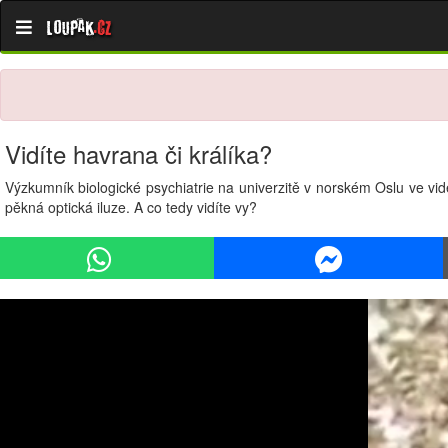
Loupak
.cz
Vidíte havrana či králíka?
Výzkumník biologické psychiatrie na univerzitě v norském Oslu ve vid
pěkná optická iluze. A co tedy vidíte vy?