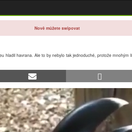
Nově můžete swipovat
eu hladil havrana. Ale to by nebylo tak jednoduché, protože mnohým l