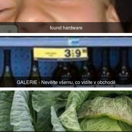
found hardware
GALERIE - Nevěřte všemu, co vidíte v obchodě