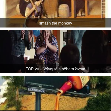
smash the monkey
TOP 20 – Vývoj těla během života