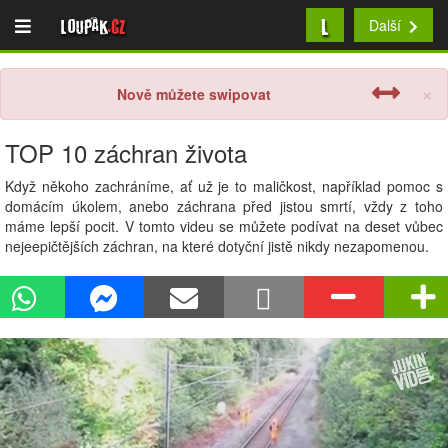
L
Loupak
.cz
Další
×
Nově můžete swipovat
TOP 10 záchran života
Když někoho zachráníme, ať už je to maličkost, například pomoc s
domácím úkolem, anebo záchrana před jistou smrtí, vždy z toho
máme lepší pocit. V tomto videu se můžete podívat na deset vůbec
nejeepičtějších záchran, na které dotyční jistě nikdy nezapomenou.