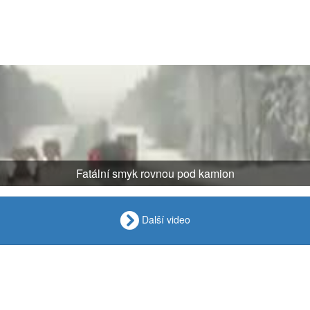
Fatální smyk rovnou pod kamion
Další video