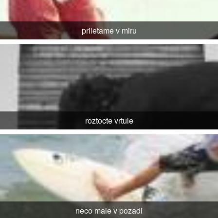
priletame v miru
roztocte vrtule
neco male v pozadi