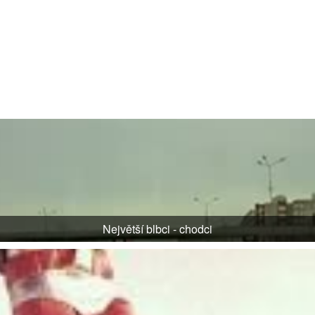
Největší blbci - chodci