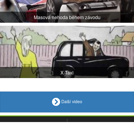
Masová nehoda během závodu
X Taxi
Další video
VIDEO