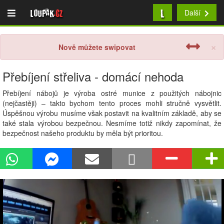
L
Loupak
.cz
Další
×
Nově můžete swipovat
Přebíjení střeliva - domácí nehoda
Přebíjení nábojů je výroba ostré munice z použitých nábojnic
(nejčastěji) – takto bychom tento proces mohli stručně vysvětlit.
Úspěšnou výrobu musíme však postavit na kvalitním základě, aby se
také stala výrobou bezpečnou. Nesmíme totiž nikdy zapomínat, že
bezpečnost našeho produktu by měla být prioritou.