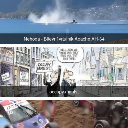
Nehoda - Bitevní vrtulník Apache AH-64
occupy manist