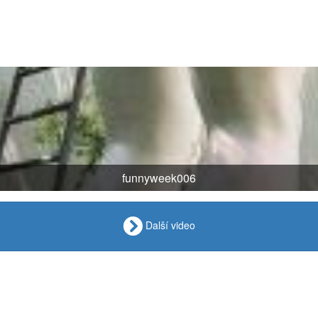
funnyweek006
Další video