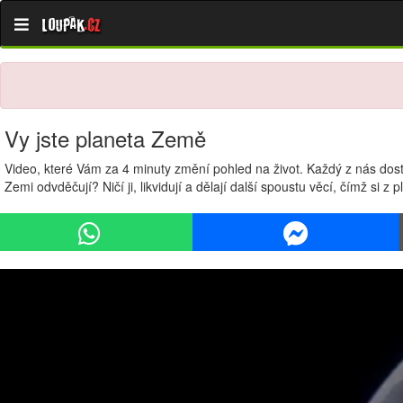
Loupak
.cz
Vy jste planeta Země
Video, které Vám za 4 minuty změní pohled na život. Každý z nás dostal
Zemi odvděčují? Ničí ji, likvidují a dělají další spoustu věcí, čímž si z