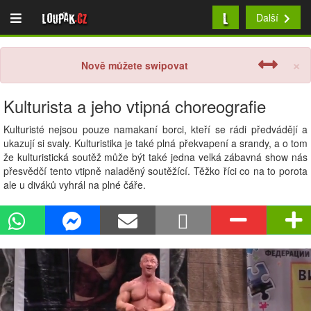
L
Loupak
.cz
Další
×
Nově můžete swipovat
Kulturista a jeho vtipná choreografie
Kulturisté nejsou pouze namakaní borci, kteří se rádi předvádějí a
ukazují si svaly. Kulturistika je také plná překvapení a srandy, a o tom
že kulturistická soutěž může být také jedna velká zábavná show nás
přesvědčí tento vtipně naladěný soutěžící. Těžko říci co na to porota
ale u diváků vyhrál na plné čáře.