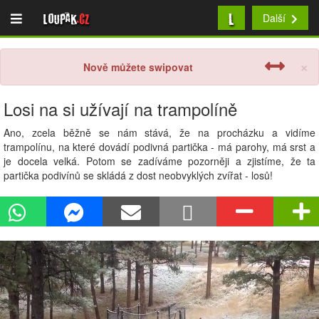
L
Loupak
.cz
Další
×
Nově můžete swipovat
Losi na si užívají na trampolíně
Ano, zcela běžně se nám stává, že na procházku a vidíme
trampolínu, na které dovádí podivná partička - má parohy, má srst a
je docela velká. Potom se zadíváme pozorněji a zjistíme, že ta
partička podivínů se skládá z dost neobvyklých zvířat - losů!