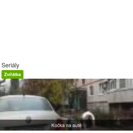
Seriály
Zvířátka
Kočka na autě