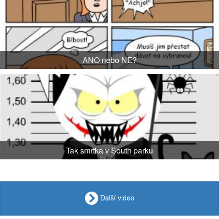
ANO nebo NE?
Tak smrtka v South parku
Další video