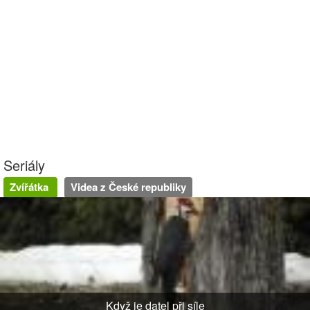
Seriály
Zvířátka
Videa z České republiky
Když je datel při síle