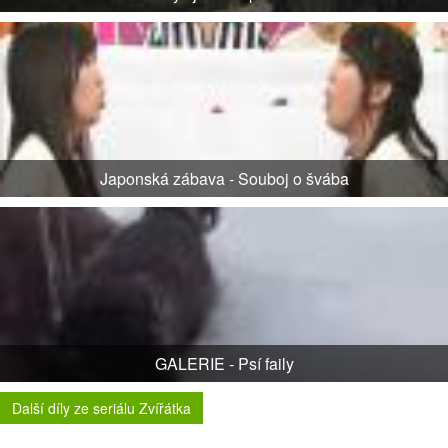
Japonská zábava - Souboj o švába
GALERIE - Psí faily
Další díly ze seriálu Zvířátka