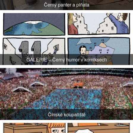
Černý panter a piñata
GALERIE – Černý humor v komiksech
Čínské koupaliště