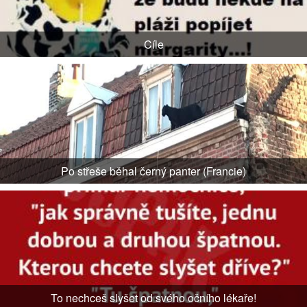
Cíle
Po střeše běhal černý panter (Francie)
To nechceš slyšet od svého očního lékaře!