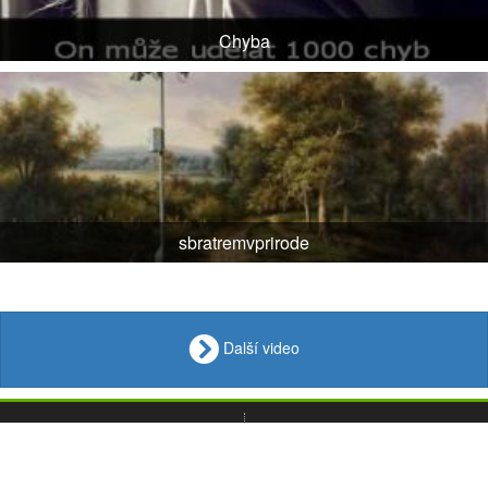
Chyba
sbratremvprirode
Další video
VIDEO
Loupak
.fun
OBRÁZKY