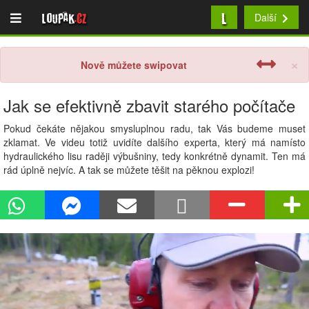
L
Loupak
.cz
Další
×
Nově můžete swipovat
Jak se efektivně zbavit starého počítače
Pokud čekáte nějakou smysluplnou radu, tak Vás budeme muset
zklamat. Ve videu totiž uvidíte dalšího experta, který má namísto
hydraulického lisu raději výbušniny, tedy konkrétně dynamit. Ten má
rád úplně nejvíc. A tak se můžete těšit na pěknou explozi!