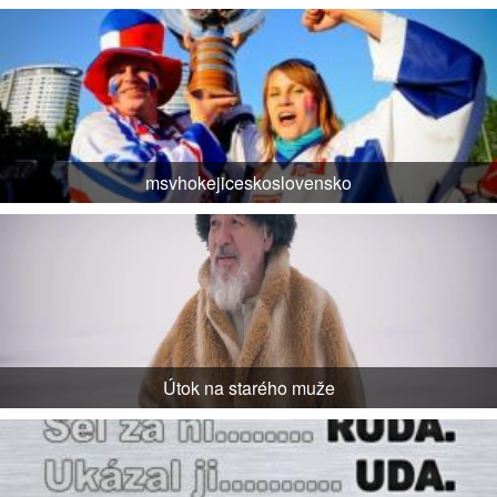
msvhokejiceskoslovensko
Útok na starého muže