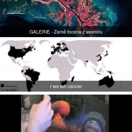
GALERIE - Země focena z vesmíru
r we teh cancer