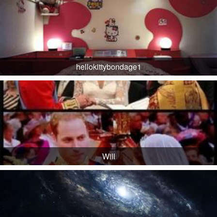
hellokittybondage1
Will