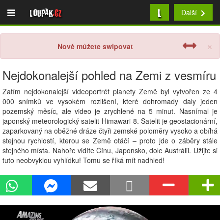
L
Loupak
.cz
Další
×
Nově můžete swipovat
Nejdokonalejší pohled na Zemi z vesmíru
Zatím nejdokonalejší videoportrét planety Země byl vytvořen ze 4
000 snímků ve vysokém rozlišení, které dohromady daly jeden
pozemský měsíc, ale video je zrychlené na 5 minut. Nasnímal je
japonský meteorologický satelit Himawari-8. Satelit je geostacionární,
zaparkovaný na oběžné dráze čtyři zemské poloměry vysoko a obíhá
stejnou rychlostí, kterou se Země otáčí – proto jde o záběry stále
stejného místa. Nahoře vidíte Čínu, Japonsko, dole Austrálii. Užijte si
tuto neobvyklou vyhlídku! Tomu se říká mít nadhled!