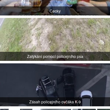
Cecky
Zatýkání pomocí policejního psa
Zásah policejního ovčáka K-9