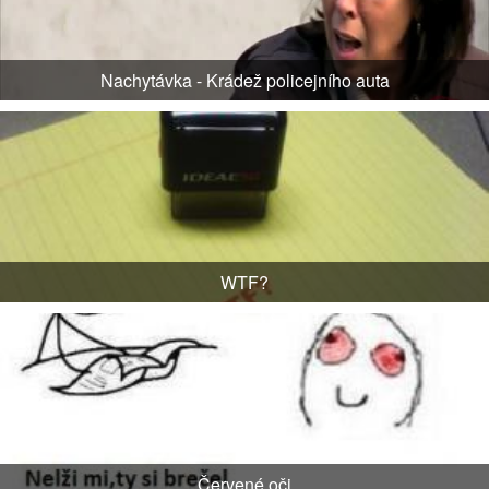
Nachytávka - Krádež policejního auta
WTF?
Červené oči