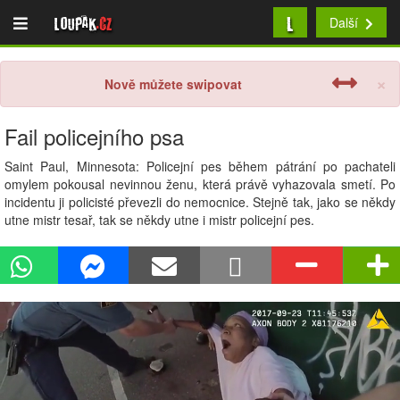
L
Loupak
.cz
Další
×
Nově můžete swipovat
Fail policejního psa
Saint Paul, Minnesota: Policejní pes během pátrání po pachateli
omylem pokousal nevinnou ženu, která právě vyhazovala smetí. Po
incidentu ji policisté převezli do nemocnice. Stejně tak, jako se někdy
utne mistr tesař, tak se někdy utne i mistr policejní pes.