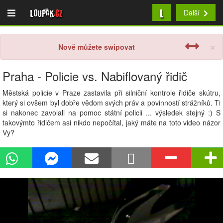
L
Loupak
.cz
Další
×
Nově můžete swipovat
Praha - Policie vs. Nabiflovaný řidič
Městská policie v Praze zastavila při silniční kontrole řidiče skútru,
který si ovšem byl dobře vědom svých práv a povinností strážníků. Ti
si nakonec zavolali na pomoc státní policii ... výsledek stejný :) S
takovýmto řidičem asi nikdo nepočítal, jaký máte na toto video názor
Vy?