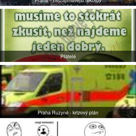
Praha – nejzajímavější rekordy
Přátelé
Praha Ruzyně - krizový plán