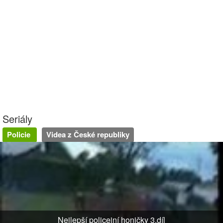
Seriály
Policie
Videa z České republiky
Nejlepší policejní honičky 3.díl