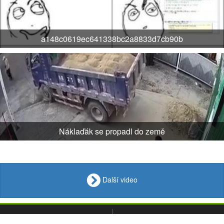
a148c0619ec641338bc2a8833d7cb90b
Náklaďák se propadl do země
Další video