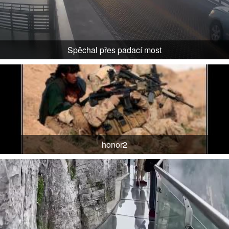
Spěchal přes padací most
honor2