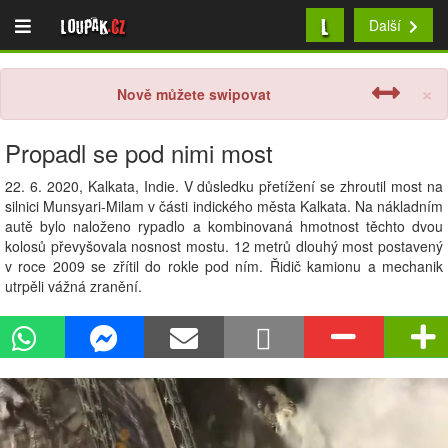
L
Loupak
.cz
Další
×
Nově můžete swipovat
Propadl se pod nimi most
22. 6. 2020, Kalkata, Indie. V důsledku přetížení se zhroutil most na
silnici Munsyari-Milam v části indického města Kalkata. Na nákladním
autě bylo naloženo rypadlo a kombinovaná hmotnost těchto dvou
kolosů převyšovala nosnost mostu. 12 metrů dlouhý most postavený
v roce 2009 se zřítil do rokle pod ním. Řidič kamionu a mechanik
utrpěli vážná zranění.