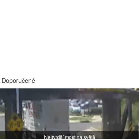
Doporučené
Nejtvrdší most na světě