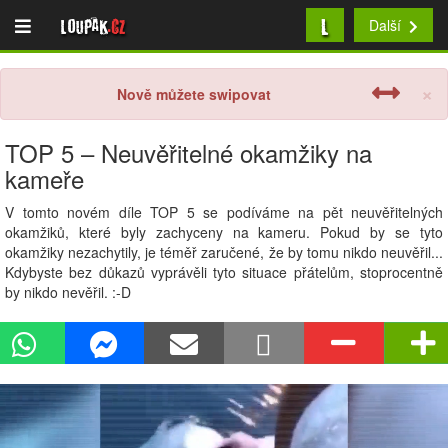
L
Loupak
.cz
Další
×
Nově můžete swipovat
TOP 5 – Neuvěřitelné okamžiky na
kameře
V tomto novém díle TOP 5 se podíváme na pět neuvěřitelných
okamžiků, které byly zachyceny na kameru. Pokud by se tyto
okamžiky nezachytily, je téměř zaručené, že by tomu nikdo neuvěřil...
Kdybyste bez důkazů vyprávěli tyto situace přátelům, stoprocentně
by nikdo nevěřil. :-D