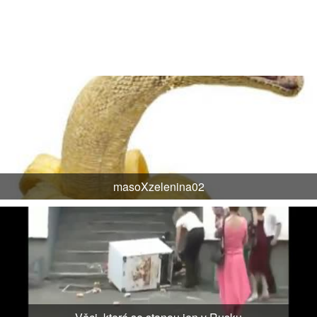
masoXzelenina02