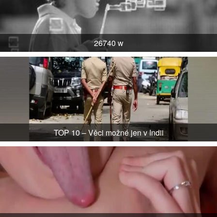
26740 w
TOP 10 – Věci možné jen v Indii