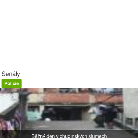
Seriály
Policie
Běžný den v chudinských slumech