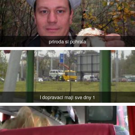
priroda si pohrala
I dopravaci maji sve dny 1