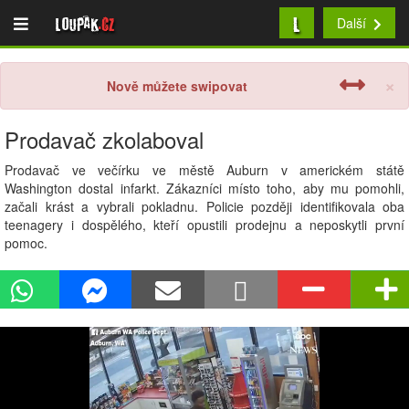
L
Loupak
.cz
Další
×
Nově můžete swipovat
Prodavač zkolaboval
Prodavač ve večírku ve městě Auburn v americkém státě
Washington dostal infarkt. Zákazníci místo toho, aby mu pomohli,
začali krást a vybrali pokladnu. Policie později identifikovala oba
teenagery i dospělého, kteří opustili prodejnu a neposkytli první
pomoc.