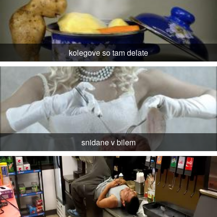
kolegove so tam delate
snidane v bilem