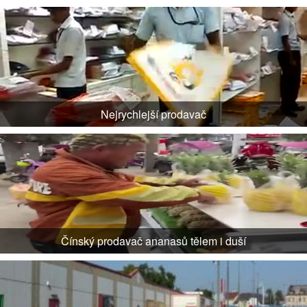
Nejrychlejší prodavač
Čínský prodavač ananasů tělem i duší