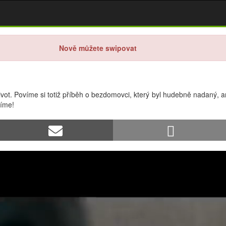
Nově můžete swipovat
t. Povíme si totiž příběh o bezdomovci, který byl hudebně nadaný, ani
šíme!