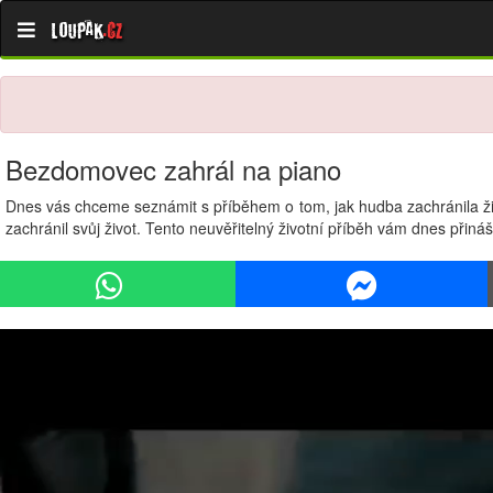
Loupak
.cz
Bezdomovec zahrál na piano
Dnes vás chceme seznámit s příběhem o tom, jak hudba zachránila živo
zachránil svůj život. Tento neuvěřitelný životní příběh vám dnes přiná