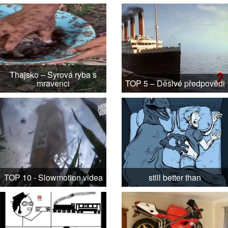
Thajsko – Syrová ryba s
mravenci
TOP 5 – Děsivé předpovědi
TOP 10 - Slowmotion videa
still better than