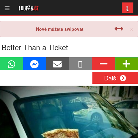
L
Loupak
.cz
×
Nově můžete swipovat
Better Than a Ticket
Další