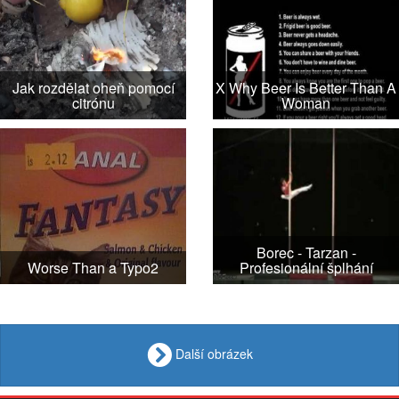
Jak rozdělat oheň pomocí
X Why Beer Is Better Than A
citrónu
Woman
Borec - Tarzan -
Worse Than a Typo2
Profesionální šplhání
Další obrázek