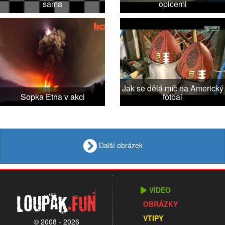
sama
opicemi
Jak se dělá míč na Americký
Sopka Etna v akci
fotbal
Další obrázek
VIDEO
Loupak
.fun
OBRÁZKY
VTIPY
© 2008 - 2026