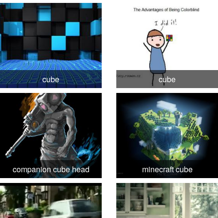
cube
cube
companion cube head
minecraft cube