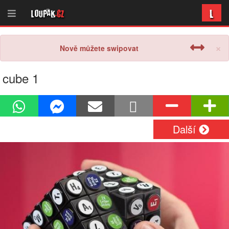
L
Loupak
.cz
×
Nově můžete swipovat
cube 1
Další