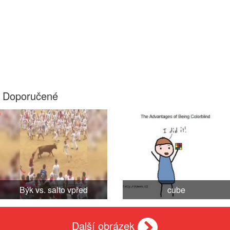
Doporučené
Býk vs. salto vpřed
cube
Další obrázek