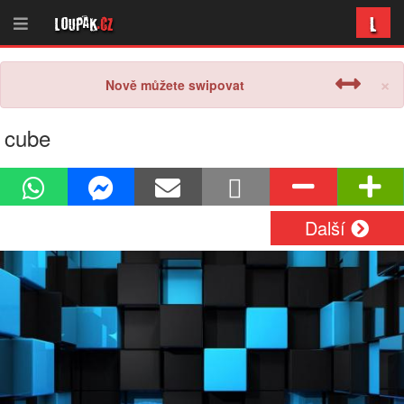
L
Loupak
.cz
×
Nově můžete swipovat
cube
Další