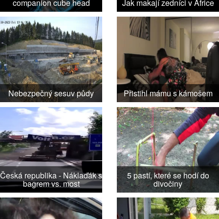
companion cube head
Jak makají zedníci v Africe
Nebezpečný sesuv půdy
Přistihl mámu s kámošem
Česká republika - Náklaďák s
5 pastí, které se hodí do
bagrem vs. most
divočiny