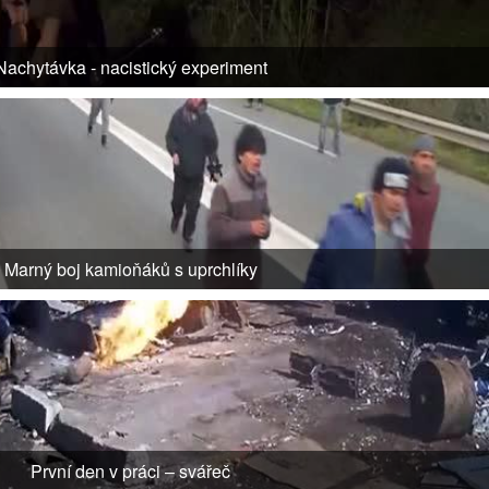
Nachytávka - nacistický experiment
Marný boj kamioňáků s uprchlíky
První den v práci – svářeč