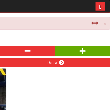
L
×
Další