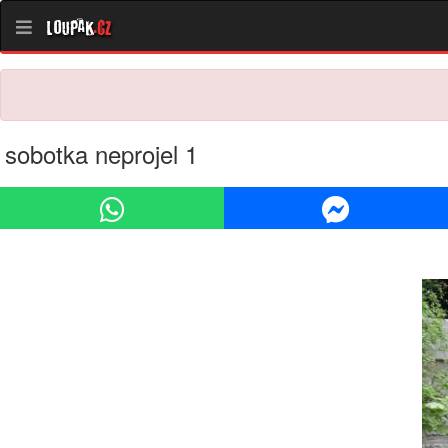
Loupak
.cz
sobotka neprojel 1