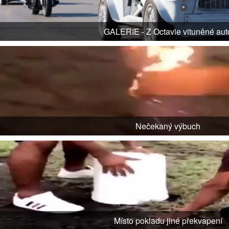
GALERIE - Z Octavie vituněné aut
Nečekaný výbuch
Místo pokladu jiné překvapení