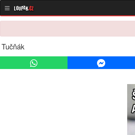
Loupak
.cz
Tučňák