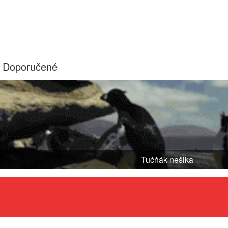
Doporučené
Tučňák nešika