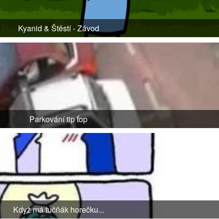
Kyanid & Štěstí - Závod
Parkování tip ťop
Když má tučňák horečku...