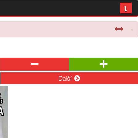
L
×
Další