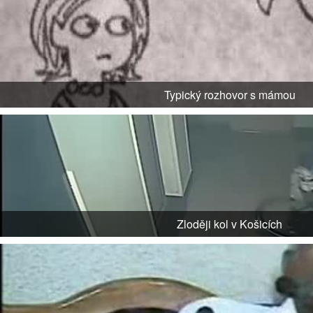
Typický rozhovor s mámou
Zloději kol v Košicích