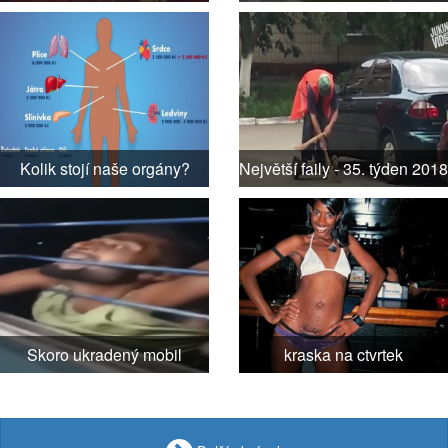
Kolik stojí naše orgány?
Největší faily - 35. týden 2018
Skoro ukradený mobil
kraska na ctvrtek