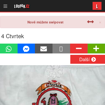
L
Loupak
.cz
×
Nově můžete swipovat
4 Ctvrtek
Další